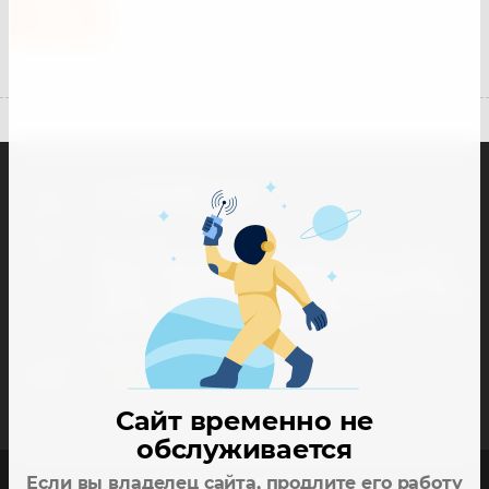
Назад
+7 (918) 005-77-07
Наш адрес
🏘 Краснодарский край, станица Тамань, ул. Карла
Маркса 116-а Магазин-склад 🏘 Краснодарский край,
станица Тамань, ул. Пролетарская, 27 Магазин-склад
🏘 г. Краснодар, ул. Минская 122, Офис
E-mail
info@93sklad.ru
Сайт временно не
обслуживается
Если вы владелец сайта, продлите его работу