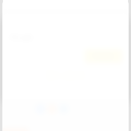
Артикул:
57500
191
руб.
0
−
+
В корзину
Купить в один клик
Добавить к сравнению
поделиться: