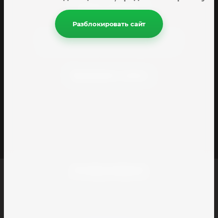
Тамань комплект
Разблокировать сайт
© 2020 - 2026 Тамань комплект
Полное или частичное копирование материалов
разрешено только с согласия владельца сайта
Принимаем к оплате
Остались вопросы?
Оставьте номер и мы свяжемся с вами в ближайшее время