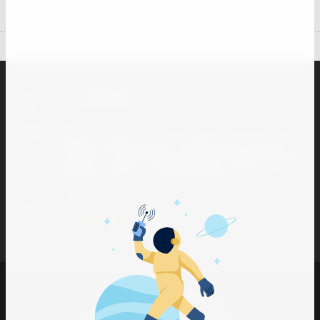
+7 (918) 005-77-07
Наш адрес
🏘 Краснодарский край, станица Тамань, ул. Карла
Маркса 116-а Магазин-склад 🏘 Краснодарский край,
станица Тамань, ул. Пролетарская, 27 Магазин-склад
🏘 г. Краснодар, ул. Минская 122, Офис
E-mail
info@93sklad.ru
Тамань комплект