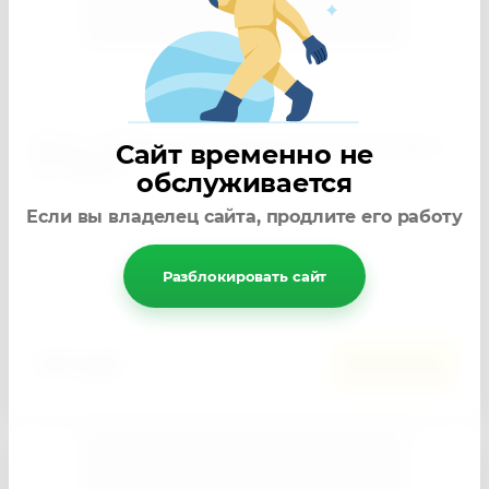
0
Артикул:
11789
Биты с торцевыми головками 13 мм, 45 мм, 2
Сайт временно не
шт. Matrix
обслуживается
−
+
Если вы владелец сайта, продлите его работу
Кол-во:
Разблокировать сайт
Добавить к сравнению
187
руб.
В корзину