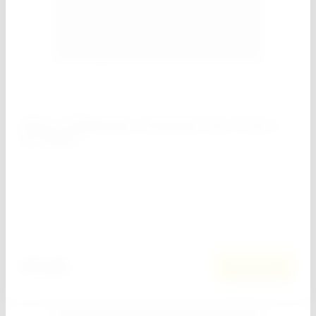
0
Артикул:
11569
Биты с торцевыми головками 8 мм, 45 мм, 2
шт. Matrix
−
+
Кол-во:
Добавить к сравнению
84
руб.
В корзину