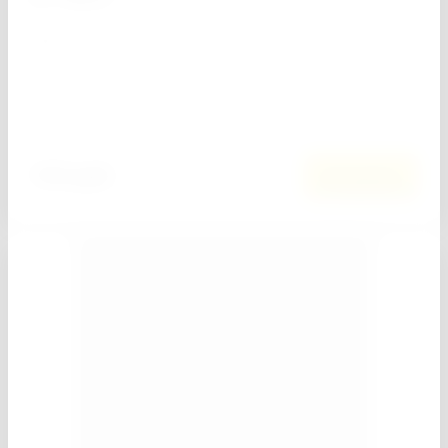
−
+
Кол-во:
Добавить к сравнению
102
руб.
В корзину