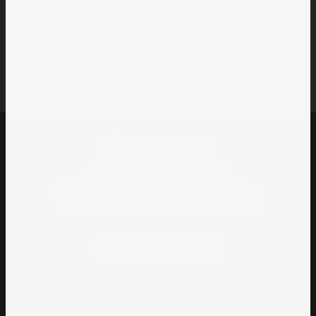
Маркса 116-а Магазин-склад 🏘 Краснодарский край,
станица Тамань, ул. Пролетарская, 27 Магазин-склад
🏘 г. Краснодар, ул. Минская 122, Офис
E-mail
info@93sklad.ru
Тамань комплект
© 2020 - 2026 Тамань комплект
Полное или частичное копирование материалов
разрешено только с согласия владельца сайта
Принимаем к оплате