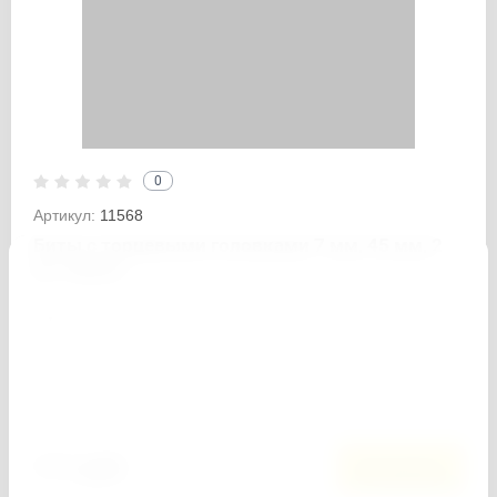
0
Артикул:
11568
Биты с торцевыми головками 7 мм, 45 мм, 2
шт. Matrix
−
+
Кол-во:
Добавить к сравнению
111
руб.
В корзину