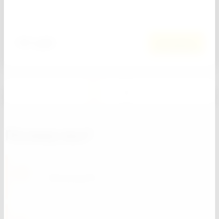
Добавить к сравнению
161
руб.
В корзину
1
2
Почему мы?
В наличии более 13 000 наименований
стройматериалов