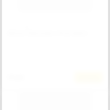
0
Артикул:
85835
Шпатель, белая резина, 150 мм Сибртех
−
+
Кол-во:
Добавить к сравнению
54
руб.
В корзину