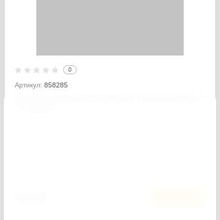
0
Артикул:
858285
Набор шпателей 40-60-80 мм, черная резина, 3
шт Matrix
−
+
Кол-во:
Добавить к сравнению
64
руб.
В корзину