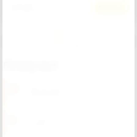
513
руб.
В корзину
1
2
Почему мы?
В наличии более 13 000 наименований
стройматериалов
Многоуровневая система управления
качества