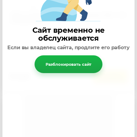
Артикул:
86809
Губка хозяйственная универсальная 200 х 140
х 60 мм Сибртех
Сайт временно не
−
+
Кол-во:
обслуживается
Если вы владелец сайта, продлите его работу
Добавить к сравнению
Разблокировать сайт
65
руб.
В корзину