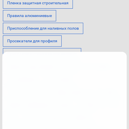
Пленка защитная строительная
Правила алюминиевые
Приспособление для наливных полов
Просекатели для профиля
Ручки телескопические для валиков
Серпянки самоклеящиеся
Сетки стеклотканевые
Стеклодомкраты
Стеклорезы
Тазы строительные
Шнуры разметочные
Щетки
Средства индивидуальной защиты
Валики
Кисти
Ленты
Пистолеты для пены и герметика