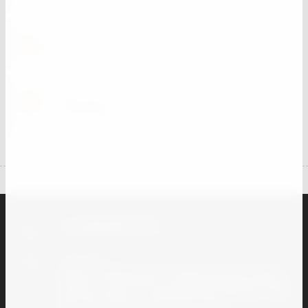
Доставка ТК.
Работаем только с надежными
компаниями
+7 (918) 005-77-07
Наш адрес
🏘 Краснодарский край, станица Тамань, ул. Карла
Маркса 116-а Магазин-склад 🏘 Краснодарский край,
станица Тамань, ул. Пролетарская, 27 Магазин-склад
🏘 г. Краснодар, ул. Минская 122, Офис