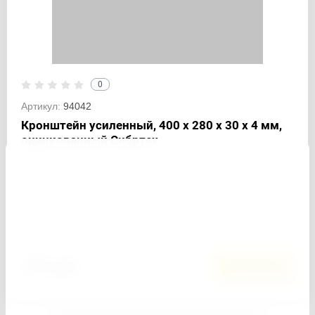
0
Артикул:
94042
Кронштейн усиленный, 400 х 280 х 30 х 4 мм,
оцинкованный Сибртех
−
+
Кол-во:
Добавить к сравнению
740
руб.
В корзину