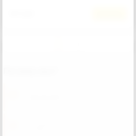
547
руб.
В корзину
1
2
Почему мы?
В наличии более 13 000 наименований
стройматериалов
Многоуровневая система управления
качества