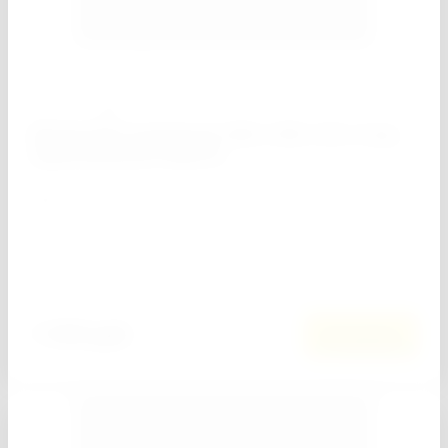
0
Артикул:
94043
Кронштейн усиленный, 500 х 350 х 30 х 4 мм,
оцинкованный Сибртех
−
+
Кол-во:
Добавить к сравнению
1 030
руб.
В корзину