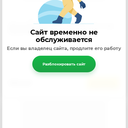
0
Артикул:
94045
Кронштейн усиленный, 250 х 200 х 30 х 4 мм,
Сайт временно не
белый Сибртех
обслуживается
−
+
Кол-во:
Если вы владелец сайта, продлите его работу
Добавить к сравнению
Разблокировать сайт
480
руб.
В корзину